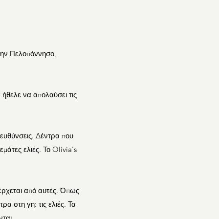
στην Πελοπόννησο,
 ήθελε να απολαύσει τις
τευθύνσεις. Δέντρα που
άτες ελιές. Το Olivia's
έρχεται από αυτές. Όπως
α στη γη: τις ελιές. Τα
νται.