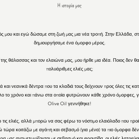
Η ιστορία μας
ός μου και εγώ δώσαμε στη ζωή μας μια νέα τροπή. Στην Ελλάδα, 
δημιουργήσαμε ένα όμορφο μέρος.
 της θάλασσας και τον ελαιώνα μας, μου ήρθε μια ιδέα. Ποιος δεν θα
πολυάριθμες ελιές μας;
 και νεανικά δέντρα που τα κλαδιά τους δείχνουν προς όλες τις κα
 το χρόνο και πάνω στα οποία φυτρώνουν κάθε χρόνο όμορφες, γεμ
Olive Oil γεννήθηκε!
τις ελιές, αλλά μπορώ να σας φέρω το νόστιμο ελαιόλαδο που προ
γώ τώρα κοιτάζω με αγάπη και σεβασμό (για μένα) τα πιο όμορφα δέντρ
ρα μας αντιμετωπίζονται με σεβασμό και φροντίδα, οι ελιές λατρεύο