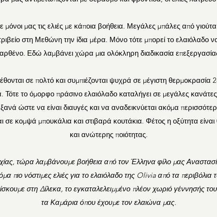
μόνοι μας τις ελιές με κάποια βοήθεια. Μεγάλες μπάλες από γιούτα
τριβείο στη Μεθώνη την ίδια μέρα. Μόνο τότε μπορεί το ελαιόλαδο να
αρθένο. Εδώ λαμβάνει χώρα μια ολόκληρη διαδικασία επεξεργασία
λέθονται σε πολτό και συμπιέζονται ψυχρά σε μέγιστη θερμοκρασία 
α. Τότε το όμορφο πράσινο ελαιόλαδο καταλήγει σε μεγάλες κανάτες
 ξανά ώστε να είναι διαυγές και να αναδεικνύεται ακόμα περισσότε
ι σε κομψά μπουκάλια και στιβαρά κουτάκια. Φέτος η οξύτητα είνα
και ανώτερης ποιότητας.
χίας, τώρα λαμβάνουμε βοήθεια από τον Έλληνα φίλο μας Αναστασί
όμα πιο νόστιμες ελιές για το ελαιόλαδο της Olivia από τα περιβόλια τ
ίσκουμε στη Δίλεκα, το εγκαταλελειμμένο πλέον χωριό γέννησής του 
τα Καμάρια όπου έχουμε τον ελαιώνα μας.