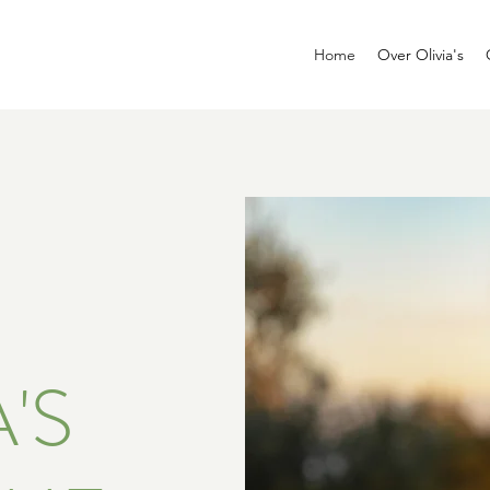
Home
Over Olivia's
'S