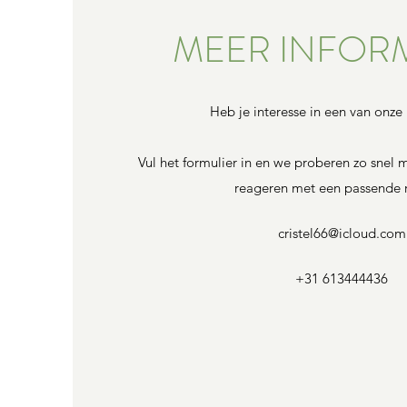
MEER INFORM
Heb je interesse in een van onze
Onze olijfolie is verkrijgbaa
scala aan luxe blikken en fl
Vul het formulier in en we proberen zo snel m
tevreden klanten hebben 
reageren met een passende r
kwaliteitsolie ontdekt en wi
meer anders. Klik op de k
cristel66@icloud.com
kennis te maken met ons a
en ervaar zelf de bijzonde
+31 613444436
onze olijfolie!