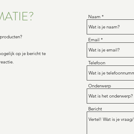
ATIE?
Naam
 producten?
r in een
Email
essen. Veel
ogelijk op je bericht te
onze
eactie.
Telefoon
llen niet
nop om
ssortiment
Onderwerp
re smaak van
Bericht