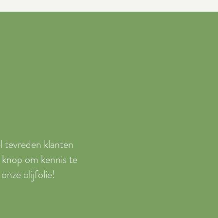
el tevreden klanten
e knop om kennis te
nze olijfolie!