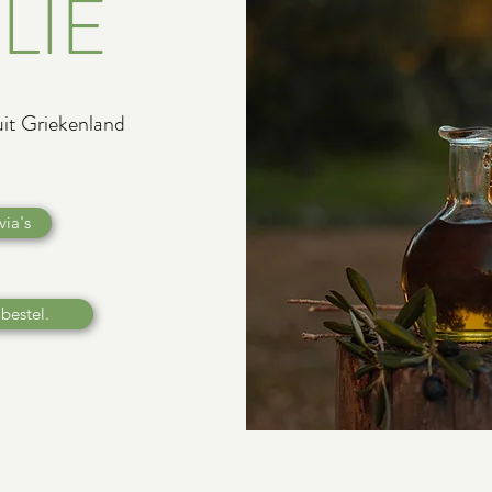
LIE
 uit Griekenland
via's
bestel.