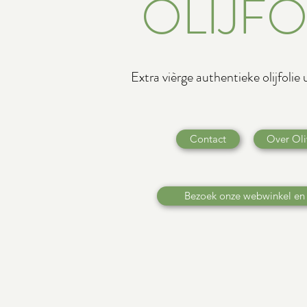
OLIJFO
Extra vièrge authentieke olijfolie
Contact
Over Oli
Bezoek onze webwinkel en 